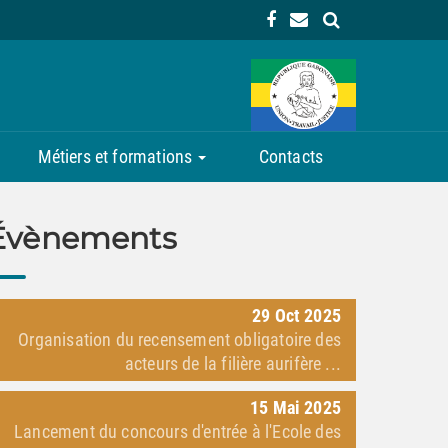
Métiers et formations
Contacts
Évènements
29
Oct
2025
Organisation du recensement obligatoire des
acteurs de la filière aurifère ...
15
Mai
2025
Lancement du concours d'entrée à l'Ecole des