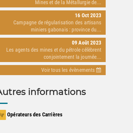
Mines et de la Métallurgie de...
16
Oct
2023
Campagne de régularisation des artisans
miniers gabonais : province du...
09
Août
2023
Les agents des mines et du pétrole célèbrent
conjointement la journée...
Voir tous les évènements
Autres informations
Opérateurs des Carrières