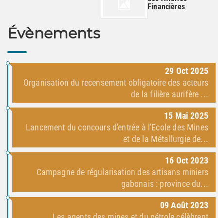
Financières
Évènements
29
Oct
2025
Organisation du recensement obligatoire des acteurs
de la filière aurifère ...
15
Mai
2025
Lancement du concours d'entrée à l'Ecole des Mines
et de la Métallurgie de...
16
Oct
2023
Campagne de régularisation des artisans miniers
gabonais : province du...
09
Août
2023
Les agents des mines et du pétrole célèbrent